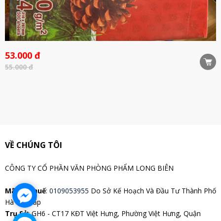
53.000 đ
55.000 đ
VỀ CHÚNG TÔI
CÔNG TY CỔ PHẦN VĂN PHÒNG PHẨM LONG BIÊN
Mã Số Thuế
:
0109053955
Do Sở Kế Hoạch Và Đầu Tư Thành Phố
Hà Nội Cấp
Trụ Sở
: GH6 - CT17 KĐT Việt Hưng, Phường Việt Hưng, Quận