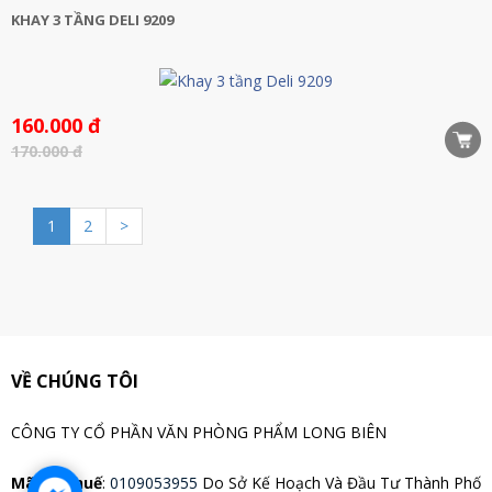
KHAY 3 TẦNG DELI 9209
160.000 đ
170.000 đ
1
2
>
VỀ CHÚNG TÔI
CÔNG TY CỔ PHẦN VĂN PHÒNG PHẨM LONG BIÊN
Mã Số Thuế
:
0109053955
Do Sở Kế Hoạch Và Đầu Tư Thành Phố