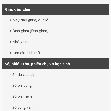
Gim, dập ghim
Máy dập ghim, đục lỗ
Đinh ghim (Đạn ghim)
Nhổ ghim
Gim cài, đinh mũ
Sổ, phiếu thu, phiếu chi, vở học sinh
Sổ da cao cấp
Sổ bìa cứng
Sổ bìa mềm
Sổ công văn