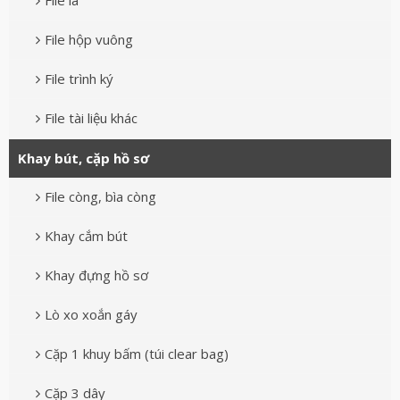
File lá
File hộp vuông
File trình ký
File tài liệu khác
Khay bút, cặp hồ sơ
File còng, bìa còng
Khay cắm bút
Khay đựng hồ sơ
Lò xo xoắn gáy
Cặp 1 khuy bấm (túi clear bag)
Cặp 3 dây