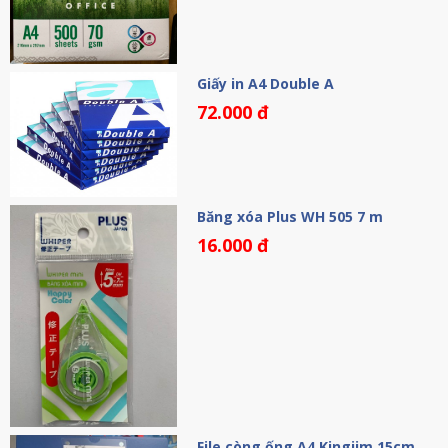
Giấy in A4 Double A
72.000 đ
Băng xóa Plus WH 505 7 m
16.000 đ
File còng ống A4 Kingjim 15cm