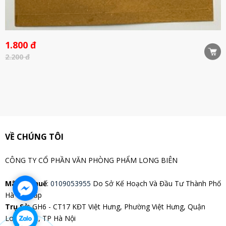
1.800 đ
2.200 đ
VỀ CHÚNG TÔI
CÔNG TY CỔ PHẦN VĂN PHÒNG PHẨM LONG BIÊN
Mã Số Thuế
:
0109053955
Do Sở Kế Hoạch Và Đầu Tư Thành Phố
Hà Nội Cấp
Trụ Sở
: GH6 - CT17 KĐT Việt Hưng, Phường Việt Hưng, Quận
Long Biên, TP Hà Nội