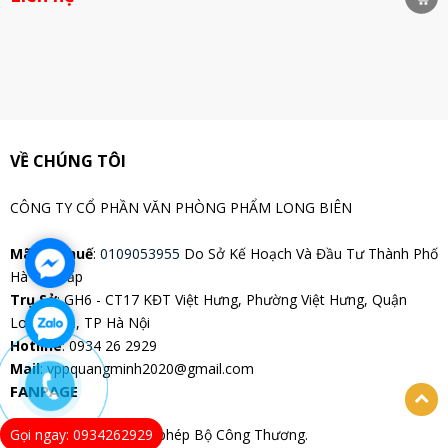
VỀ CHÚNG TÔI
CÔNG TY CỔ PHẦN VĂN PHÒNG PHẨM LONG BIÊN
Mã Số Thuế
:
0109053955
Do Sở Kế Hoạch Và Đầu Tư Thành Phố
Hà Nội Cấp
Trụ Sở
: GH6 - CT17 KĐT Việt Hưng, Phường Việt Hưng, Quận
Long Biên, TP Hà Nội
Hotline
: 0934 26 2929
Mail
: vppquangminh2020@gmail.com
FANPAGE
Gọi ngay: 0934262929
Website đang chờ cấp phép Bộ Công Thương.